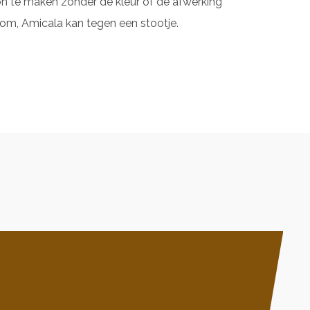
n te maken zonder de kleur of de afwerking
tom, Amicala kan tegen een stootje.