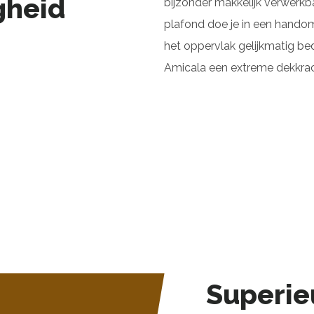
gheid
bijzonder makkelijk verwerkb
plafond doe je in een handom
het oppervlak gelijkmatig b
Amicala een extreme dekkrach
Superieu