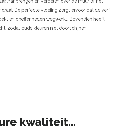
aar. Aanbrengen en verdelen over de muur of het
draai. De perfecte vloeiing zorgt ervoor dat de verf
edekt en oneffenheden wegwerkt. Bovendien heeft
t, zodat oude kleuren niet doorschijnen!
re kwaliteit...