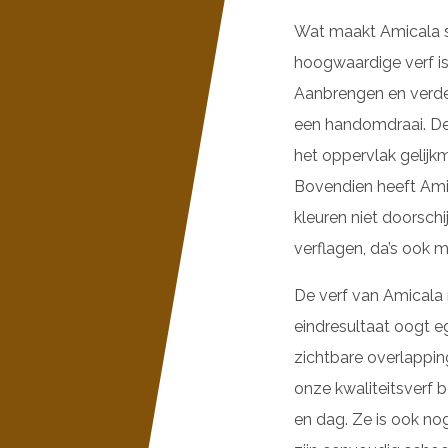
Wat maakt Amicala st
hoogwaardige verf is
Aanbrengen en verdel
een handomdraai. De 
het oppervlak gelij
Bovendien heeft Ami
kleuren niet doorsch
verflagen, da’s ook m
De verf van Amicala 
eindresultaat oogt e
zichtbare overlappin
onze kwaliteitsverf b
en dag. Ze is ook no