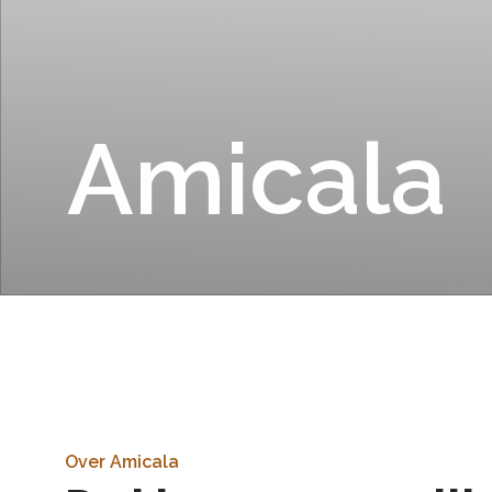
Amicala
Over Amicala