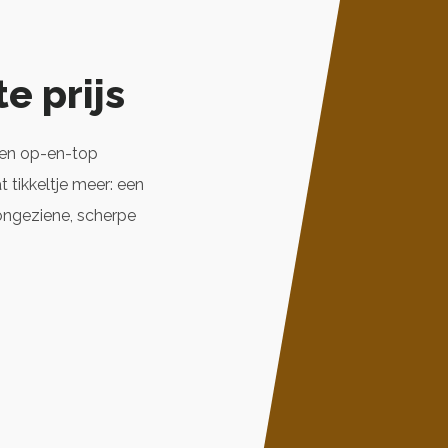
e prijs
 een op-en-top
t tikkeltje meer: een
 ongeziene, scherpe